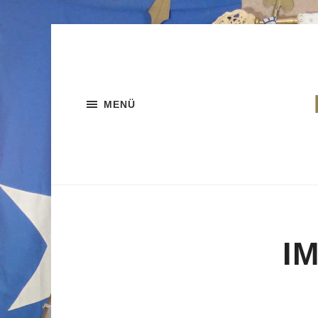
MENÜ
I