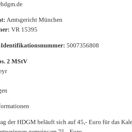
hdgm.de
t:
Amtsgericht München
mer:
VR 15395
-Identifikationsnummer:
5007356808
Abs. 2 MStV
eyr
gen
formationen
rag der HDGM beläuft sich auf 45,- Euro für das Kale
artnerinnen gemeinsam 75,- Euro.