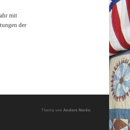
ahr mit
ltungen der
Thema von
Anders Norén
.