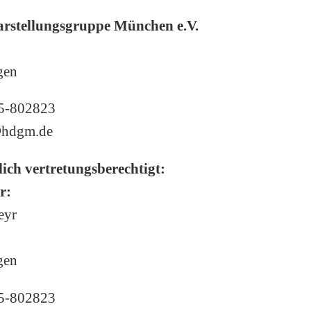
arstellungsgruppe München e.V.
gen
5-802823
hdgm.de
ich vertretungsberechtigt:
r:
eyr
gen
5-802823