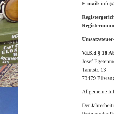
E-mail:
info@
Registergerich
Registernum
Umsatzsteuer
V.i.S.d § 18 
Josef Egetenm
Tannstr. 13
73479 Ellwan
Allgemeine In
Der Jahresbeit
Partner oder P